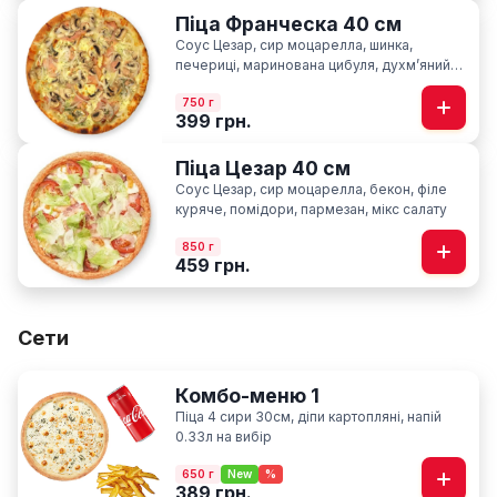
Піца Франческа 40 см
Соус Цезар, сир моцарелла, шинка,
печериці, маринована цибуля, духмʼяний
кріп
750 г
399 грн.
Піца Цезар 40 см
Соус Цезар, сир моцарелла, бекон, філе
куряче, помідори, пармезан, мікс салату
850 г
459 грн.
Сети
Комбо-меню 1
Піца 4 сири 30см, діпи картопляні, напій
0.33л на вибір
650 г
New
%
389 грн.