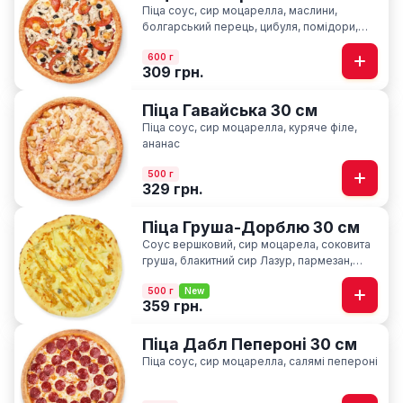
Піца соус, сир моцарелла, маслини,
болгарський перець, цибуля, помідори,
печериці, сир фіта, базилік
600 г
309 грн.
Піца Гавайська 30 см
Піца соус, сир моцарелла, куряче філе,
ананас
500 г
329 грн.
Піца Груша-Дорблю 30 см
Соус вершковий, сир моцарела, соковита
груша, блакитний сир Лазур, пармезан,
соус медово-гірчичний
500 г
New
359 грн.
Піца Дабл Пепероні 30 см
Піца соус, сир моцарелла, салямі пепероні