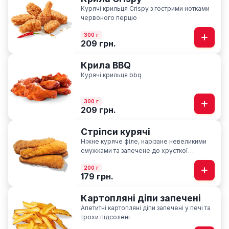
Курячі крильця Crispy з гострими нотками
червоного перцю
300 г
209 грн.
Крила BBQ
Курячі крильця bbq
300 г
209 грн.
Стріпси курячі
Ніжне куряче філе, нарізане невеликими
смужками та запечене до хрусткої
скоринки
200 г
179 грн.
Картопляні діпи запечені
Апетитні картопляні діпи запечені у печі та
трохи підсолені