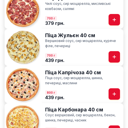
Чилі соус, сир моцарелла, мисливські
ковбаски, салямі
700 г
379 грн.
Піца Жульєн 40 см
Вершковий соус, сир моцарелла, куряче
філе, печериці
700 г
439 грн.
Піца Капрічоза 40 см
Піца соус, сир моцарелла, шинка,
печериці, маслини
800 г
439 грн.
Піца Карбонара 40 см
Соус вершковий, сир моцарелла, бекон,
шинка, печериці, часник