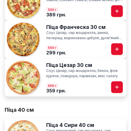
сир пармезан
500 г
389 грн.
Піца Франческа 30 см
Соус Цезар, сир моцарелла, шинка,
печериці, маринована цибуля, духмʼяний
кріп
500 г
299 грн.
Піца Цезар 30 см
Соус Цезар, сир моцарелла, бекон, філе
куряче, помідори, пармезан, мікс салату
600 г
359 грн.
Піца 40 см
Піца 4 Сири 40 см
Соус вершковий, сир моцарела, сир