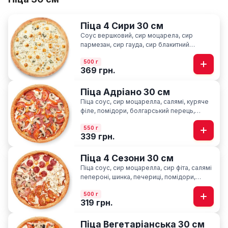
Піца 4 Сири 30 см
Соус вершковий, сир моцарела, сир
пармезан, сир гауда, сир блакитний
“Лазур”, орегано
500 г
369 грн.
Піца Адріано 30 см
Піца соус, сир моцарелла, салямі, куряче
філе, помідори, болгарський перець,
печериці, базилік
550 г
339 грн.
Піца 4 Сезони 30 см
Піца соус, сир моцарелла, cир фіта, салямі
пепероні, шинка, печериці, помідори,
базилік
500 г
319 грн.
Піца Вегетаріанська 30 см