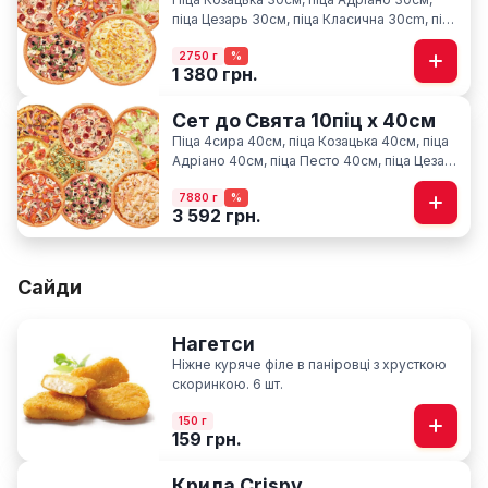
піца Цезарь 30см, піца Класична 30cm, піца
Карбонара 30см
2750 г
%
1 380 грн.
Сет до Свята 10піц х 40см
Піца 4сира 40см, піца Козацька 40см, піца
Адріано 40см, піца Песто 40см, піца Цезар
40см, піца Гавайська 40см, піца Фелічіта
7880 г
%
40см, піца Класична 40см, піца М'ясна
3 592 грн.
40см, піца По-Київськи 40см
Сайди
Нагетси
Ніжне куряче філе в паніровці з хрусткою
скоринкою. 6 шт.
150 г
159 грн.
Крила Crispy