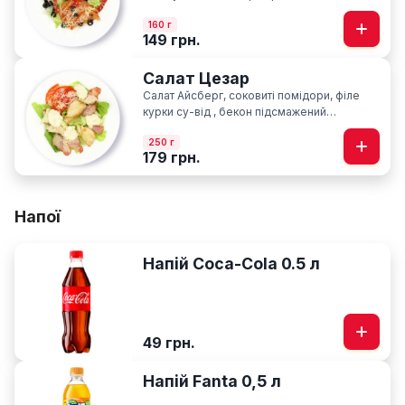
олія
160 г
149 грн.
Салат Цезар
Салат Айсберг, соковиті помідори, філе
курки су-від , бекон підсмажений
слайсами, сир пармезан, фірмовий соус
250 г
Цезар
179 грн.
Напої
Напій Coca-Cola 0.5 л
49 грн.
Напій Fanta 0,5 л