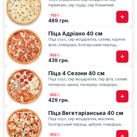
пармезан, сир гауда, сир блакитний
“Лазур”, орегано
750 г
489 грн.
Піца Адріано 40 см
Піца соус, сир моцарелла, салямі, куряче
філе, помідори, болгарський перець,
печериці, базилік
850 г
439 грн.
Піца 4 Сезони 40 см
Піца соус, сир моцарелла, cир фіта, салямі
пепероні, шинка, печериці, помідори,
базилік
800 г
429 грн.
Піца Вегетаріанська 40 см
Піца соус, сир моцарелла, маслини,
болгарський перець, цибуля, помідори,
печериці, сир фіта, базилік
850 г