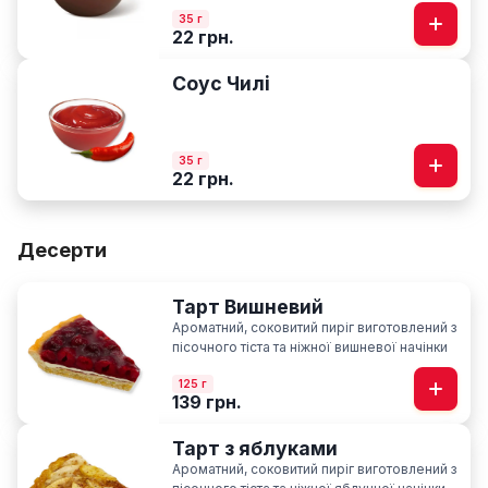
35 г
22 грн.
Соус Чилі
35 г
22 грн.
Десерти
Тарт Вишневий
Ароматний, соковитий пиріг виготовлений з
пісочного тіста та ніжної вишневої начінки
125 г
139 грн.
Тарт з яблуками
Ароматний, соковитий пиріг виготовлений з