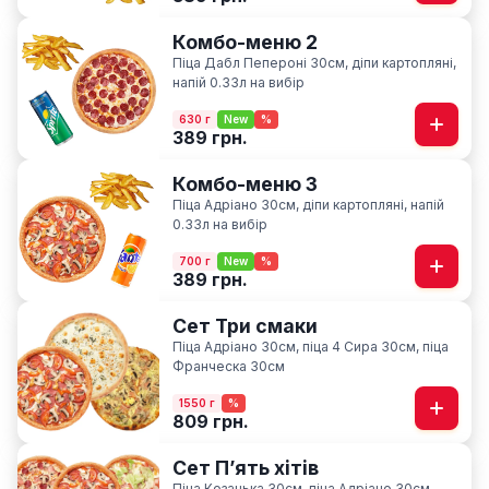
Комбо-меню 2
Піца Дабл Пепероні 30см, діпи картопляні,
напій 0.33л на вибір
630 г
New
%
389 грн.
Комбо-меню 3
Піца Адріано 30см, діпи картопляні, напій
0.33л на вибір
700 г
New
%
389 грн.
Сет Три смаки
Піца Адріано 30см, піца 4 Сира 30см, піца
Франческа 30см
1550 г
%
809 грн.
Сет Пʼять хітів
Піца Козацька 30см, піца Адріано 30см,