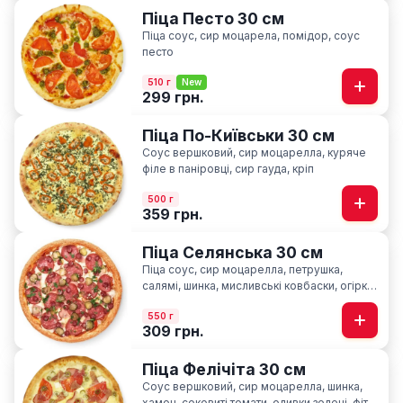
Піца Песто 30 см
Піца соус, сир моцарела, помідор, соус
песто
510 г
New
299 грн.
Піца По-Київськи 30 см
Соус вершковий, сир моцарелла, куряче
філе в паніровці, cир гауда, кріп
500 г
359 грн.
Піца Селянська 30 см
Піца соус, сир моцарелла, петрушка,
салямі, шинка, мисливські ковбаски, огірки
мариновані, часник
550 г
309 грн.
Піца Фелічіта 30 см
Соус вершковий, сир моцарелла, шинка,
хамон, соковиті томати, оливки зелені, фіта,