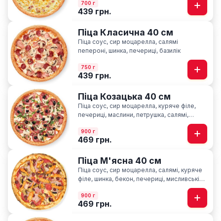
700 г
439 грн.
Піца Класична 40 см
Піца соус, сир моцарелла, салямі
пепероні, шинка, печериці, базилік
750 г
439 грн.
Піца Козацька 40 см
Піца соус, сир моцарелла, куряче філе,
печериці, маслини, петрушка, салямі,
шинка, мисливські ковбаски
900 г
469 грн.
Піца М'ясна 40 см
Піца соус, сир моцарелла, салямі, куряче
філе, шинка, бекон, печериці, мисливські
ковбаски
900 г
469 грн.