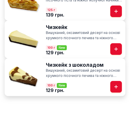
пісочного тіста та ніжної яблучної начінки із
нотками кориці
125 г
139 грн.
Чизкейк
Вишуканий, оксамитовий десерт на основі
хрумкого пісочного печива та ніжного
вершкового сиру
100 г
New
129 грн.
Чизкейк з шоколадом
Вишуканий, оксамитовий десерт на основі
хрумкого пісочного печива та ніжного
вершкового сиру з нотками шоколаду
100 г
New
129 грн.