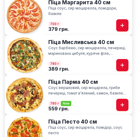
Піца Маргарита 40 см
Піца соус, сир моцарелла, помідори,
базилік
700 г
379 грн.
Піца Мисливська 40 см
Соус барбекю, сир моцарелла, печериці,
маринована цибуля, куряче філе,
мисливські ковбаски, ароматна петрушка
780 г
389 грн.
Піца Парма 40 см
Соус вершковий, сир моцарела, гриби
печериці, томат вʼялений, хамон, базилік
сушний
780 г
New
559 грн.
Піца Песто 40 см
Піца соус, сир моцарела, помідор, соус
песто