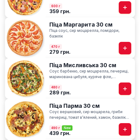
ковбаски
600 г
359 грн.
Піца Маргарита 30 см
Піца соус, сир моцарелла, помідори,
базилік
470 г
279 грн.
Піца Мисливська 30 см
Соус барбекю, сир моцарелла, печериці,
маринована цибуля, куряче філе,
мисливські ковбаски, ароматна петрушка
480 г
289 грн.
Піца Парма 30 см
Соус вершковий, сир моцарела, гриби
печериці, томат вʼялений, хамон, базилік
сушний
490 г
New
439 грн.