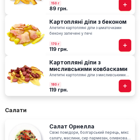
150 г
89 грн.
Картопляні діпи з беконом
Апетитні картопляні діпи з шматочками
бекону запечені у печі
170 г
119 грн.
Картопляні діпи з
мисливськими ковбасками
Апетитні картопляні діпи з мисливськими
ковбасками запечені у печі із соусом BBQ
180 г
119 грн.
Салати
Салат Орнелла
Свіжі помідори, болгарський перець, мікс
салату, маслини, сир пармезан, оливкова