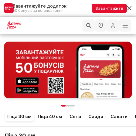
Завантажуйте додаток
Завантажити
50 бонусів за встановлення
Піца 30 см
Піца 40 см
Сети
Сайди
Салати
Піца 30 см