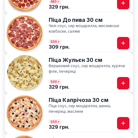
480 г
329 грн.
Піца До пива 30 см
Чилі соус, сир моцарелла, мисливські
ковбаски, салямі
500 г
309 грн.
Піца Жульєн 30 см
Вершковий соус, сир моцарелла, куряче
філе, печериці
500 г
329 грн.
Піца Капрічоза 30 см
Піца соус, сир моцарелла, шинка,
печериці, маслини
550 г
329 грн.