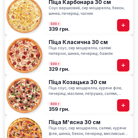
Піца Карбонара 30 см
Соус вершковий, сир моцарелла, бекон,
шинка, печериці, часник
500 г
339 грн.
Піца Класична 30 см
Піца соус, сир моцарелла, салямі
пепероні, шинка, печериці, базилік
500 г
329 грн.
Піца Козацька 30 см
Піца соус, сир моцарелла, куряче філе,
печериці, маслини, петрушка, салямі,
шинка, мисливські ковбаски
600 г
359 грн.
Піца М'ясна 30 см
Піца соус, сир моцарелла, салямі, куряче
філе, шинка, бекон, печериці, мисливські