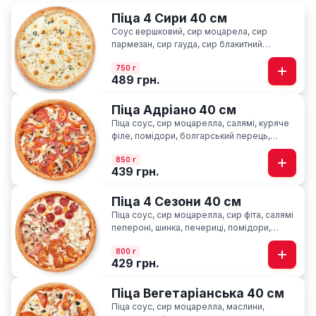
Піца 4 Сири 40 см
Соус вершковий, сир моцарела, сир
пармезан, сир гауда, сир блакитний
“Лазур”, орегано
750 г
489 грн.
Піца Адріано 40 см
Піца соус, сир моцарелла, салямі, куряче
філе, помідори, болгарський перець,
печериці, базилік
850 г
439 грн.
Піца 4 Сезони 40 см
Піца соус, сир моцарелла, cир фіта, салямі
пепероні, шинка, печериці, помідори,
базилік
800 г
429 грн.
Піца Вегетаріанська 40 см
Піца соус, сир моцарелла, маслини,