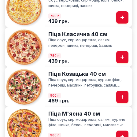
Соус вершковий, сир моцарелла, бекон,
шинка, печериці, часник
700 г
439 грн.
Піца Класична 40 см
Піца соус, сир моцарелла, салямі
пепероні, шинка, печериці, базилік
750 г
439 грн.
Піца Козацька 40 см
Піца соус, сир моцарелла, куряче філе,
печериці, маслини, петрушка, салямі,
шинка, мисливські ковбаски
900 г
469 грн.
Піца М'ясна 40 см
Піца соус, сир моцарелла, салямі, куряче
філе, шинка, бекон, печериці, мисливські
ковбаски
900 г