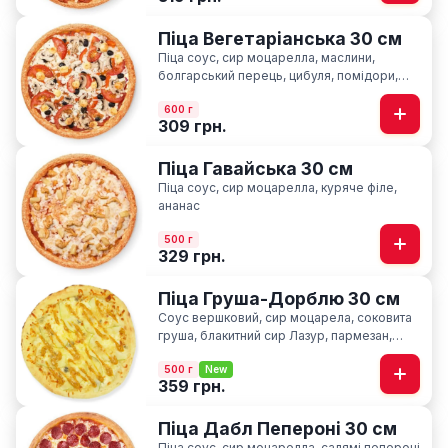
Піца Вегетаріанська 30 см
Піца соус, сир моцарелла, маслини,
болгарський перець, цибуля, помідори,
печериці, сир фіта, базилік
600 г
309 грн.
Піца Гавайська 30 см
Піца соус, сир моцарелла, куряче філе,
ананас
500 г
329 грн.
Піца Груша-Дорблю 30 см
Соус вершковий, сир моцарела, соковита
груша, блакитний сир Лазур, пармезан,
соус медово-гірчичний
500 г
New
359 грн.
Піца Дабл Пепероні 30 см
Піца соус, сир моцарелла, салямі пепероні