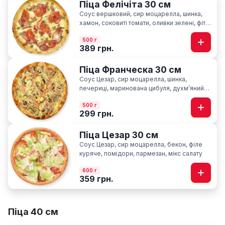
Піца Фелічіта 30 см
Соус вершковий, сир моцарелла, шинка,
хамон, соковиті томати, оливки зелені, фіта,
сир пармезан
500 г
389 грн.
Піца Франческа 30 см
Соус Цезар, сир моцарелла, шинка,
печериці, маринована цибуля, духмʼяний
кріп
500 г
299 грн.
Піца Цезар 30 см
Соус Цезар, сир моцарелла, бекон, філе
куряче, помідори, пармезан, мікс салату
600 г
359 грн.
Піца 40 см