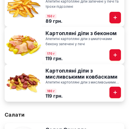
Апетитні картопляні діпи запечені у печі та
трохи підсолені
150 г
89 грн.
Картопляні діпи з беконом
Апетитні картопляні діпи з шматочками
бекону запечені у печі
170 г
119 грн.
Картопляні діпи з
мисливськими ковбасками
Апетитні картопляні діпи з мисливськими
ковбасками запечені у печі із соусом BBQ
180 г
119 грн.
Салати