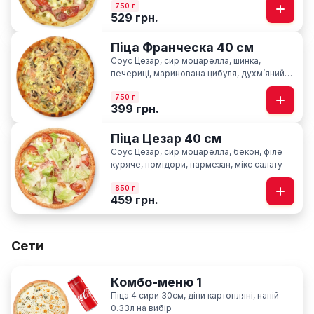
750 г
529 грн.
Піца Франческа 40 см
Соус Цезар, сир моцарелла, шинка,
печериці, маринована цибуля, духмʼяний
кріп
750 г
399 грн.
Піца Цезар 40 см
Соус Цезар, сир моцарелла, бекон, філе
куряче, помідори, пармезан, мікс салату
850 г
459 грн.
Сети
Комбо-меню 1
Піца 4 сири 30см, діпи картопляні, напій
0.33л на вибір