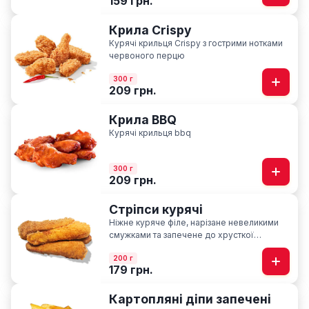
159 грн.
Крила Crispy
Курячі крильця Crispy з гострими нотками
червоного перцю
300 г
209 грн.
Крила BBQ
Курячі крильця bbq
300 г
209 грн.
Стріпси курячі
Ніжне куряче філе, нарізане невеликими
смужками та запечене до хрусткої
скоринки
200 г
179 грн.
Картопляні діпи запечені