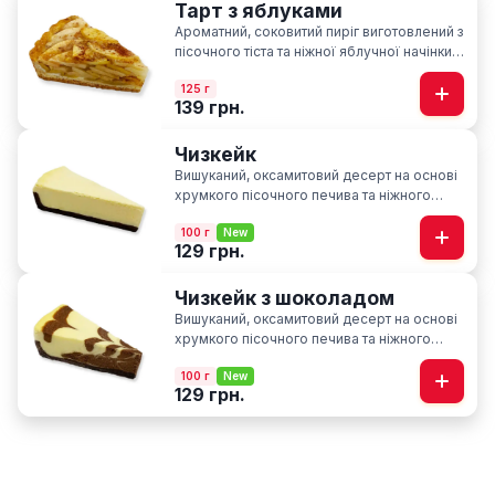
Тарт з яблуками
Ароматний, соковитий пиріг виготовлений з
пісочного тіста та ніжної яблучної начінки із
нотками кориці
125 г
139 грн.
Чизкейк
Вишуканий, оксамитовий десерт на основі
хрумкого пісочного печива та ніжного
вершкового сиру
100 г
New
129 грн.
Чизкейк з шоколадом
Вишуканий, оксамитовий десерт на основі
хрумкого пісочного печива та ніжного
вершкового сиру з нотками шоколаду
100 г
New
129 грн.