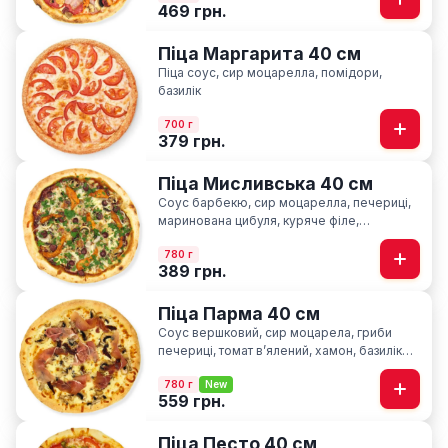
469 грн.
Піца Маргарита 40 см
Піца соус, сир моцарелла, помідори,
базилік
700 г
379 грн.
Піца Мисливська 40 см
Соус барбекю, сир моцарелла, печериці,
маринована цибуля, куряче філе,
мисливські ковбаски, ароматна петрушка
780 г
389 грн.
Піца Парма 40 см
Соус вершковий, сир моцарела, гриби
печериці, томат вʼялений, хамон, базилік
сушний
780 г
New
559 грн.
Піца Песто 40 см