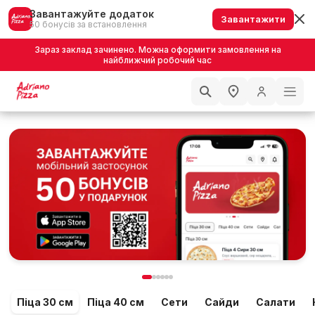
Завантажуйте додаток
Завантажити
50 бонусів за встановлення
Зараз заклад зачинено. Можна оформити замовлення на
найближчий робочий час
Піца 30 см
Піца 40 см
Сети
Сайди
Салати