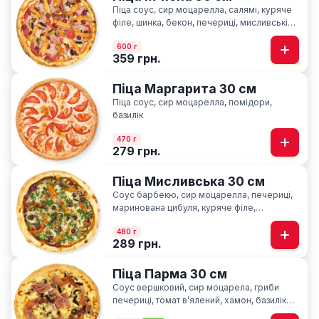
Піца соус, сир моцарелла, салямі, куряче
філе, шинка, бекон, печериці, мисливські
ковбаски
600 г
359 грн.
Піца Маргарита 30 см
Піца соус, сир моцарелла, помідори,
базилік
470 г
279 грн.
Піца Мисливська 30 см
Соус барбекю, сир моцарелла, печериці,
маринована цибуля, куряче філе,
мисливські ковбаски, ароматна петрушка
480 г
289 грн.
Піца Парма 30 см
Соус вершковий, сир моцарела, гриби
печериці, томат вʼялений, хамон, базилік
сушний