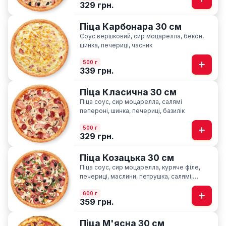
329 грн.
Піца Карбонара 30 см
Соус вершковий, сир моцарелла, бекон,
шинка, печериці, часник
500 г
339 грн.
Піца Класична 30 см
Піца соус, сир моцарелла, салямі
пепероні, шинка, печериці, базилік
500 г
329 грн.
Піца Козацька 30 см
Піца соус, сир моцарелла, куряче філе,
печериці, маслини, петрушка, салямі,
шинка, мисливські ковбаски
600 г
359 грн.
Піца М'ясна 30 см