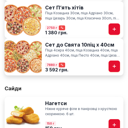
Сет Пʼять хітів
Піца Козацька 30см, піца Адріано 30см,
піца Цезарь 30см, піца Класична 30cm, піца
Карбонара 30см
2750 г
%
1 380 грн.
Сет до Свята 10піц х 40см
Піца 4сира 40см, піца Козацька 40см, піца
Адріано 40см, піца Песто 40см, піца Цезар
40см, піца Гавайська 40см, піца Фелічіта
7880 г
%
40см, піца Класична 40см, піца М'ясна
3 592 грн.
40см, піца По-Київськи 40см
Сайди
Нагетси
Ніжне куряче філе в паніровці з хрусткою
скоринкою. 6 шт.
150 г