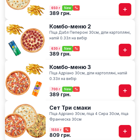
650 г
New
%
389 грн.
Комбо-меню 2
Піца Дабл Пепероні 30см, діпи картопляні,
напій 0.33л на вибір
630 г
New
%
389 грн.
Комбо-меню 3
Піца Адріано 30см, діпи картопляні, напій
0.33л на вибір
700 г
New
%
389 грн.
Сет Три смаки
Піца Адріано 30см, піца 4 Сира 30см, піца
Франческа 30см
1550 г
%
809 грн.