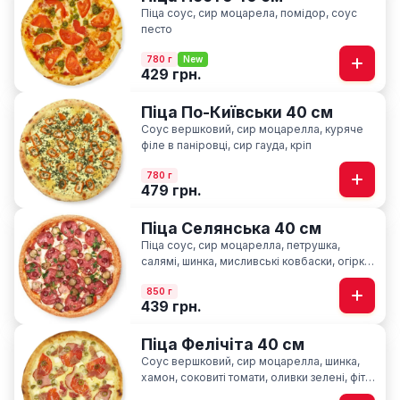
Піца соус, сир моцарела, помідор, соус
песто
780 г
New
429 грн.
Піца По-Київськи 40 см
Соус вершковий, сир моцарелла, куряче
філе в паніровці, cир гауда, кріп
780 г
479 грн.
Піца Селянська 40 см
Піца соус, сир моцарелла, петрушка,
салямі, шинка, мисливські ковбаски, огірки
мариновані, часник
850 г
439 грн.
Піца Фелічіта 40 см
Соус вершковий, сир моцарелла, шинка,
хамон, соковиті томати, оливки зелені, фіта,
сир пармезан