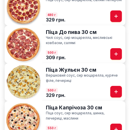
480 г
329 грн.
Піца До пива 30 см
Чилі соус, сир моцарелла, мисливські
ковбаски, салямі
500 г
309 грн.
Піца Жульєн 30 см
Вершковий соус, сир моцарелла, куряче
філе, печериці
500 г
329 грн.
Піца Капрічоза 30 см
Піца соус, сир моцарелла, шинка,
печериці, маслини
550 г