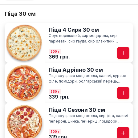
Піца 30 см
Піца 4 Сири 30 см
Соус вершковий, сир моцарела, сир
пармезан, сир гауда, сир блакитний
“Лазур”, орегано
500 г
369 грн.
Піца Адріано 30 см
Піца соус, сир моцарелла, салямі, куряче
філе, помідори, болгарський перець,
печериці, базилік
550 г
339 грн.
Піца 4 Сезони 30 см
Піца соус, сир моцарелла, cир фіта, салямі
пепероні, шинка, печериці, помідори,
базилік
500 г
319 грн.