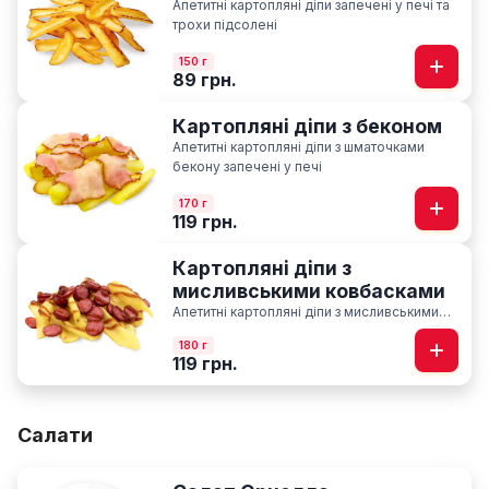
Апетитні картопляні діпи запечені у печі та
трохи підсолені
150 г
89 грн.
Картопляні діпи з беконом
Апетитні картопляні діпи з шматочками
бекону запечені у печі
170 г
119 грн.
Картопляні діпи з
мисливськими ковбасками
Апетитні картопляні діпи з мисливськими
ковбасками запечені у печі із соусом BBQ
180 г
119 грн.
Салати