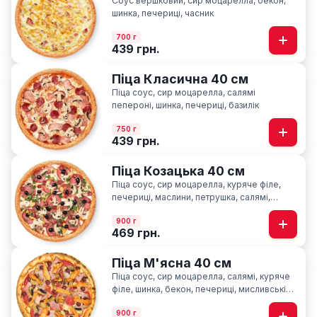
Соус вершковий, сир моцарелла, бекон,
шинка, печериці, часник
700 г
439 грн.
Піца Класична 40 см
Піца соус, сир моцарелла, салямі
пепероні, шинка, печериці, базилік
750 г
439 грн.
Піца Козацька 40 см
Піца соус, сир моцарелла, куряче філе,
печериці, маслини, петрушка, салямі,
шинка, мисливські ковбаски
900 г
469 грн.
Піца М'ясна 40 см
Піца соус, сир моцарелла, салямі, куряче
філе, шинка, бекон, печериці, мисливські
ковбаски
900 г