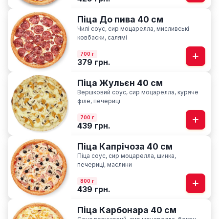
Піца До пива 40 см
Чилі соус, сир моцарелла, мисливські
ковбаски, салямі
700 г
379 грн.
Піца Жульєн 40 см
Вершковий соус, сир моцарелла, куряче
філе, печериці
700 г
439 грн.
Піца Капрічоза 40 см
Піца соус, сир моцарелла, шинка,
печериці, маслини
800 г
439 грн.
Піца Карбонара 40 см