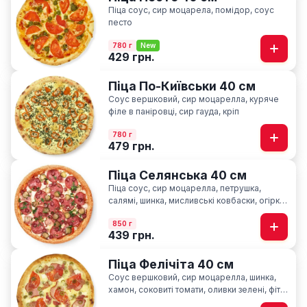
Піца соус, сир моцарела, помідор, соус
песто
780 г
New
429 грн.
Піца По-Київськи 40 см
Соус вершковий, сир моцарелла, куряче
філе в паніровці, cир гауда, кріп
780 г
479 грн.
Піца Селянська 40 см
Піца соус, сир моцарелла, петрушка,
салямі, шинка, мисливські ковбаски, огірки
мариновані, часник
850 г
439 грн.
Піца Фелічіта 40 см
Соус вершковий, сир моцарелла, шинка,
хамон, соковиті томати, оливки зелені, фіта,
сир пармезан