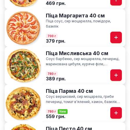
469 грн.
Піца Маргарита 40 см
Піца соус, сир моцарелла, помідори,
базилік
700 г
379 грн.
Піца Мисливська 40 см
Соус барбекю, сир моцарелла, печериці,
маринована цибуля, куряче філе,
мисливські ковбаски, ароматна петрушка
780 г
389 грн.
Піца Парма 40 см
Соус вершковий, сир моцарела, гриби
печериці, томат вʼялений, хамон, базилік
сушний
780 г
New
559 грн.
Піца Песто 40 см