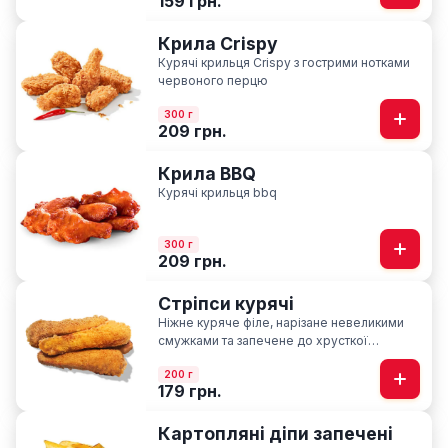
159 грн.
Крила Crispy
Курячі крильця Crispy з гострими нотками
червоного перцю
300 г
209 грн.
Крила BBQ
Курячі крильця bbq
300 г
209 грн.
Стріпси курячі
Ніжне куряче філе, нарізане невеликими
смужками та запечене до хрусткої
скоринки
200 г
179 грн.
Картопляні діпи запечені