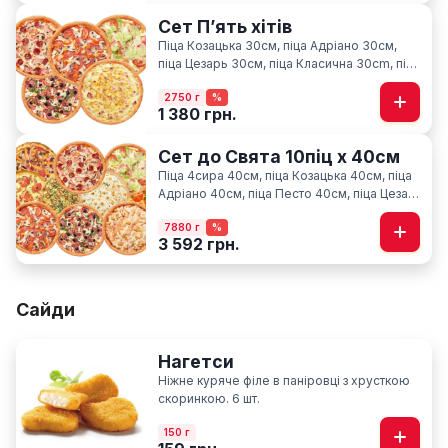
Сет Пʼять хітів
Піца Козацька 30см, піца Адріано 30см,
піца Цезарь 30см, піца Класична 30cm, піца
Карбонара 30см
2750 г
%
1 380 грн.
Сет до Свята 10піц х 40см
Піца 4сира 40см, піца Козацька 40см, піца
Адріано 40см, піца Песто 40см, піца Цезар
40см, піца Гавайська 40см, піца Фелічіта
7880 г
%
40см, піца Класична 40см, піца М'ясна
3 592 грн.
40см, піца По-Київськи 40см
Сайди
Нагетси
Ніжне куряче філе в паніровці з хрусткою
скоринкою. 6 шт.
150 г