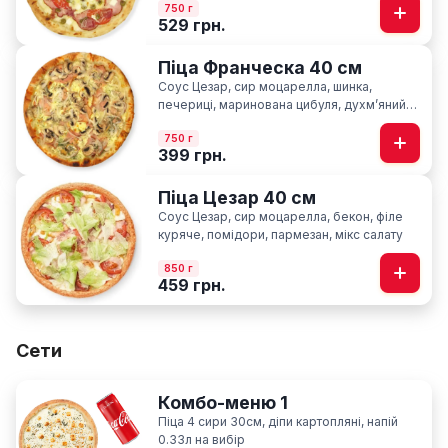
750 г
529 грн.
Піца Франческа 40 см
Соус Цезар, сир моцарелла, шинка,
печериці, маринована цибуля, духмʼяний
кріп
750 г
399 грн.
Піца Цезар 40 см
Соус Цезар, сир моцарелла, бекон, філе
куряче, помідори, пармезан, мікс салату
850 г
459 грн.
Сети
Комбо-меню 1
Піца 4 сири 30см, діпи картопляні, напій
0.33л на вибір