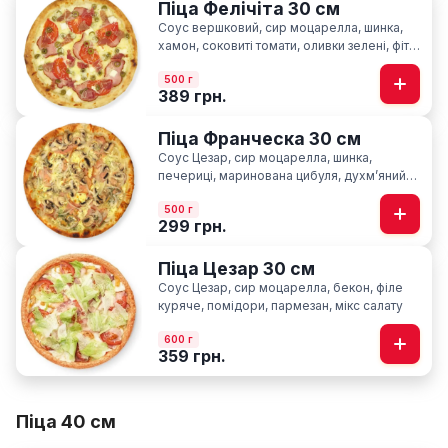
Піца Фелічіта 30 см
Соус вершковий, сир моцарелла, шинка,
хамон, соковиті томати, оливки зелені, фіта,
сир пармезан
500 г
389 грн.
Піца Франческа 30 см
Соус Цезар, сир моцарелла, шинка,
печериці, маринована цибуля, духмʼяний
кріп
500 г
299 грн.
Піца Цезар 30 см
Соус Цезар, сир моцарелла, бекон, філе
куряче, помідори, пармезан, мікс салату
600 г
359 грн.
Піца 40 см