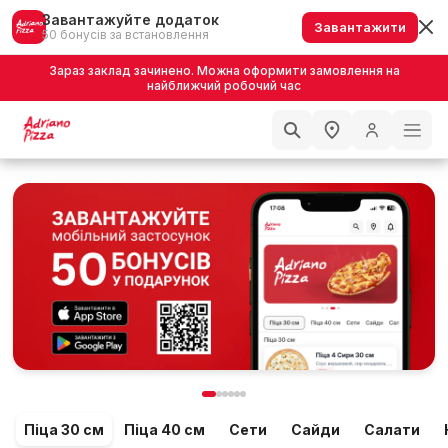
Завантажуйте додаток
Завантажити
50 бонусів за встановлення
Зараз заклад зачинено. Можна оформити замовлення на
найближчий робочий час
Піца 30 см
Піца 40 см
Сети
Сайди
Салати