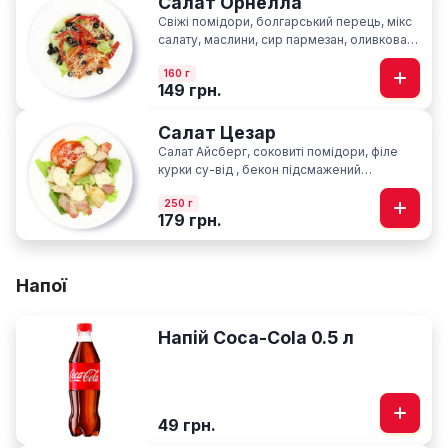
Салат Орнелла
Свіжі помідори, болгарський перець, мікс
салату, маслини, сир пармезан, оливкова
олія
160 г
149 грн.
Салат Цезар
Салат Айсберг, соковиті помідори, філе
курки су-від , бекон підсмажений
слайсами, сир пармезан, фірмовий соус
250 г
Цезар
179 грн.
Напої
Напій Coca-Cola 0.5 л
49 грн.