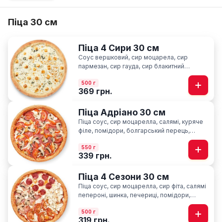
Піца 30 см
Піца 4 Сири 30 см
Соус вершковий, сир моцарела, сир
пармезан, сир гауда, сир блакитний
“Лазур”, орегано
500 г
369 грн.
Піца Адріано 30 см
Піца соус, сир моцарелла, салямі, куряче
філе, помідори, болгарський перець,
печериці, базилік
550 г
339 грн.
Піца 4 Сезони 30 см
Піца соус, сир моцарелла, cир фіта, салямі
пепероні, шинка, печериці, помідори,
базилік
500 г
319 грн.