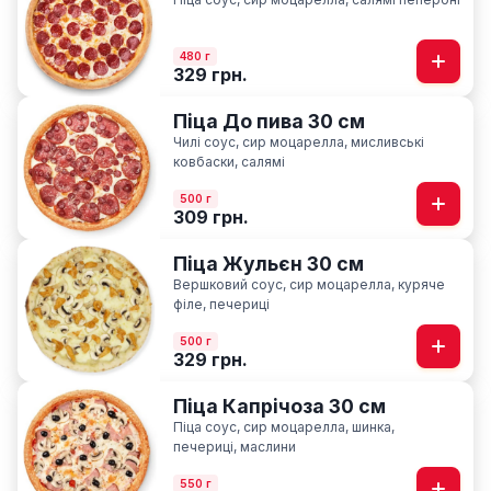
480 г
329 грн.
Піца До пива 30 см
Чилі соус, сир моцарелла, мисливські
ковбаски, салямі
500 г
309 грн.
Піца Жульєн 30 см
Вершковий соус, сир моцарелла, куряче
філе, печериці
500 г
329 грн.
Піца Капрічоза 30 см
Піца соус, сир моцарелла, шинка,
печериці, маслини
550 г