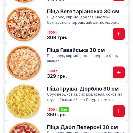
Піца Вегетаріанська 30 см
Піца соус, сир моцарелла, маслини,
болгарський перець, цибуля, помідори,
печериці, сир фіта, базилік
600 г
309 грн.
Піца Гавайська 30 см
Піца соус, сир моцарелла, куряче філе,
ананас
500 г
329 грн.
Піца Груша-Дорблю 30 см
Соус вершковий, сир моцарела, соковита
груша, блакитний сир Лазур, пармезан,
соус медово-гірчичний
500 г
New
359 грн.
Піца Дабл Пепероні 30 см
Піца соус, сир моцарелла, салямі пепероні