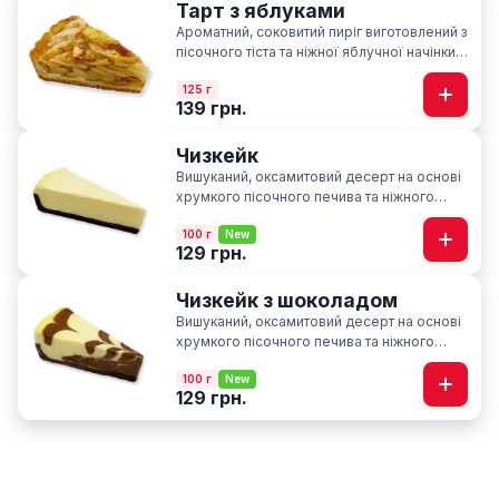
Тарт з яблуками
Ароматний, соковитий пиріг виготовлений з
пісочного тіста та ніжної яблучної начінки із
нотками кориці
125 г
139 грн.
Чизкейк
Вишуканий, оксамитовий десерт на основі
хрумкого пісочного печива та ніжного
вершкового сиру
100 г
New
129 грн.
Чизкейк з шоколадом
Вишуканий, оксамитовий десерт на основі
хрумкого пісочного печива та ніжного
вершкового сиру з нотками шоколаду
100 г
New
129 грн.