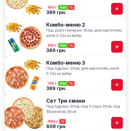
650 г
New
%
389 грн.
Комбо-меню 2
Піца Дабл Пепероні 30см, діпи картопляні,
напій 0.33л на вибір
630 г
New
%
389 грн.
Комбо-меню 3
Піца Адріано 30см, діпи картопляні, напій
0.33л на вибір
700 г
New
%
389 грн.
Сет Три смаки
Піца Адріано 30см, піца 4 Сира 30см, піца
Франческа 30см
1550 г
%
809 грн.