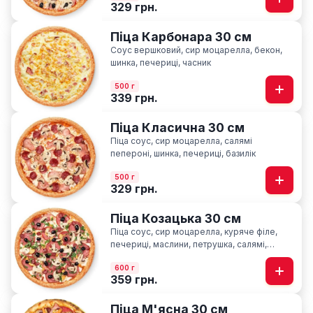
329 грн.
Піца Карбонара 30 см
Соус вершковий, сир моцарелла, бекон,
шинка, печериці, часник
500 г
339 грн.
Піца Класична 30 см
Піца соус, сир моцарелла, салямі
пепероні, шинка, печериці, базилік
500 г
329 грн.
Піца Козацька 30 см
Піца соус, сир моцарелла, куряче філе,
печериці, маслини, петрушка, салямі,
шинка, мисливські ковбаски
600 г
359 грн.
Піца М'ясна 30 см