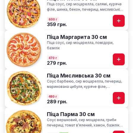
Піца соус, сир моцарелла, салямі, куряче
філе, шинка, бекон, печериці, мисливські
ковбаски
600 г
359 грн.
Піца Маргарита 30 см
Піца соус, сир моцарелла, помідори,
базилік
470 г
279 грн.
Піца Мисливська 30 см
Соус барбекю, сир моцарелла, печериці,
маринована цибуля, куряче філе,
мисливські ковбаски, ароматна петрушка
480 г
289 грн.
Піца Парма 30 см
Соус вершковий, сир моцарела, гриби
печериці, томат вʼялений, хамон, базилік
сушний