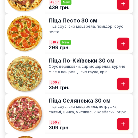
490 г
New
439 грн.
Піца Песто 30 см
Піца соус, сир моцарела, помідор, соус
песто
510 г
New
299 грн.
Піца По-Київськи 30 см
Соус вершковий, сир моцарелла, куряче
філе в паніровці, cир гауда, кріп
500 г
359 грн.
Піца Селянська 30 см
Піца соус, сир моцарелла, петрушка,
салямі, шинка, мисливські ковбаски, огірки
мариновані, часник
550 г
309 грн.