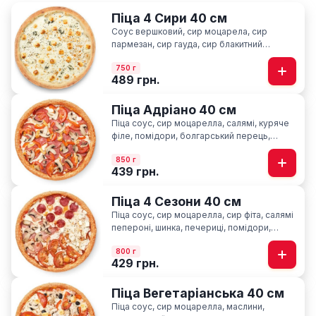
Піца 4 Сири 40 см
Соус вершковий, сир моцарела, сир
пармезан, сир гауда, сир блакитний
“Лазур”, орегано
750 г
489 грн.
Піца Адріано 40 см
Піца соус, сир моцарелла, салямі, куряче
філе, помідори, болгарський перець,
печериці, базилік
850 г
439 грн.
Піца 4 Сезони 40 см
Піца соус, сир моцарелла, cир фіта, салямі
пепероні, шинка, печериці, помідори,
базилік
800 г
429 грн.
Піца Вегетаріанська 40 см
Піца соус, сир моцарелла, маслини,