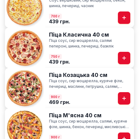
Соус вершковий, сир моцарелла, бекон,
шинка, печериці, часник
700 г
439 грн.
Піца Класична 40 см
Піца соус, сир моцарелла, салямі
пепероні, шинка, печериці, базилік
750 г
439 грн.
Піца Козацька 40 см
Піца соус, сир моцарелла, куряче філе,
печериці, маслини, петрушка, салямі,
шинка, мисливські ковбаски
900 г
469 грн.
Піца М'ясна 40 см
Піца соус, сир моцарелла, салямі, куряче
філе, шинка, бекон, печериці, мисливські
ковбаски
900 г