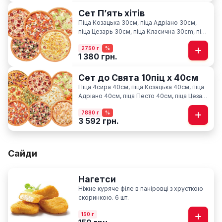
Сет Пʼять хітів
Піца Козацька 30см, піца Адріано 30см,
піца Цезарь 30см, піца Класична 30cm, піца
Карбонара 30см
2750 г
%
1 380 грн.
Сет до Свята 10піц х 40см
Піца 4сира 40см, піца Козацька 40см, піца
Адріано 40см, піца Песто 40см, піца Цезар
40см, піца Гавайська 40см, піца Фелічіта
7880 г
%
40см, піца Класична 40см, піца М'ясна
3 592 грн.
40см, піца По-Київськи 40см
Сайди
Нагетси
Ніжне куряче філе в паніровці з хрусткою
скоринкою. 6 шт.
150 г