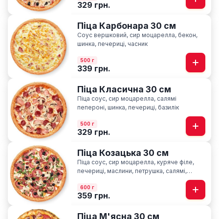
329 грн.
Піца Карбонара 30 см
Соус вершковий, сир моцарелла, бекон,
шинка, печериці, часник
500 г
339 грн.
Піца Класична 30 см
Піца соус, сир моцарелла, салямі
пепероні, шинка, печериці, базилік
500 г
329 грн.
Піца Козацька 30 см
Піца соус, сир моцарелла, куряче філе,
печериці, маслини, петрушка, салямі,
шинка, мисливські ковбаски
600 г
359 грн.
Піца М'ясна 30 см