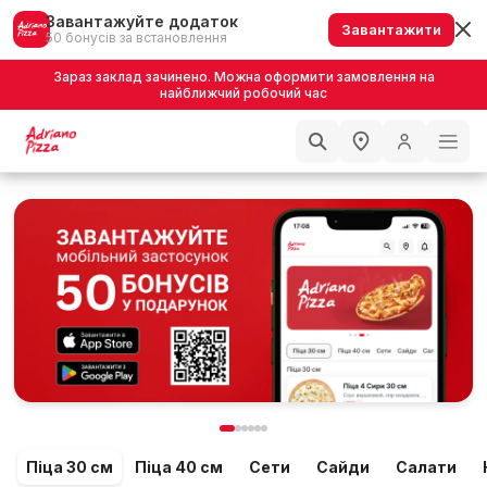
Завантажуйте додаток
Завантажити
50 бонусів за встановлення
Зараз заклад зачинено. Можна оформити замовлення на
найближчий робочий час
Піца 30 см
Піца 40 см
Сети
Сайди
Салати