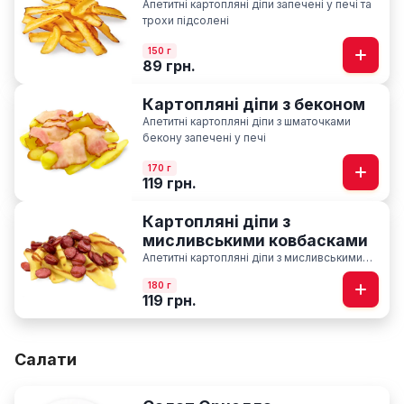
Апетитні картопляні діпи запечені у печі та
трохи підсолені
150 г
89 грн.
Картопляні діпи з беконом
Апетитні картопляні діпи з шматочками
бекону запечені у печі
170 г
119 грн.
Картопляні діпи з
мисливськими ковбасками
Апетитні картопляні діпи з мисливськими
ковбасками запечені у печі із соусом BBQ
180 г
119 грн.
Салати