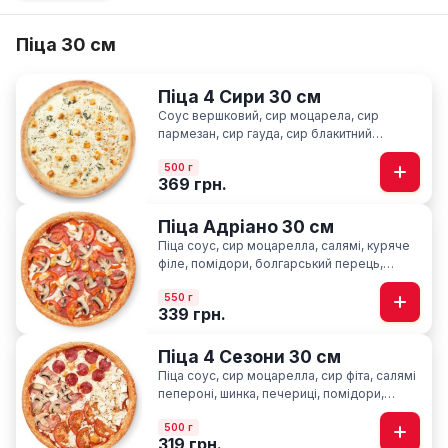
Піца 30 см
Піца 4 Сири 30 см
Соус вершковий, сир моцарела, сир
пармезан, сир гауда, сир блакитний
“Лазур”, орегано
500 г
369 грн.
Піца Адріано 30 см
Піца соус, сир моцарелла, салямі, куряче
філе, помідори, болгарський перець,
печериці, базилік
550 г
339 грн.
Піца 4 Сезони 30 см
Піца соус, сир моцарелла, cир фіта, салямі
пепероні, шинка, печериці, помідори,
базилік
500 г
319 грн.