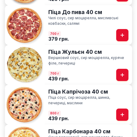
Піца До пива 40 см
Чилі соус, сир моцарелла, мисливські
ковбаски, салямі
700 г
379 грн.
Піца Жульєн 40 см
Вершковий соус, сир моцарелла, куряче
філе, печериці
700 г
439 грн.
Піца Капрічоза 40 см
Піца соус, сир моцарелла, шинка,
печериці, маслини
800 г
439 грн.
Піца Карбонара 40 см