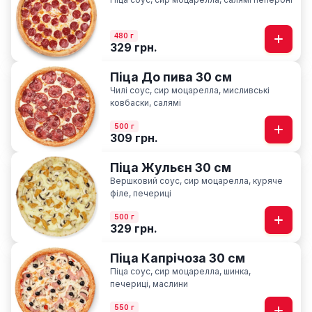
480 г
329 грн.
Піца До пива 30 см
Чилі соус, сир моцарелла, мисливські
ковбаски, салямі
500 г
309 грн.
Піца Жульєн 30 см
Вершковий соус, сир моцарелла, куряче
філе, печериці
500 г
329 грн.
Піца Капрічоза 30 см
Піца соус, сир моцарелла, шинка,
печериці, маслини
550 г