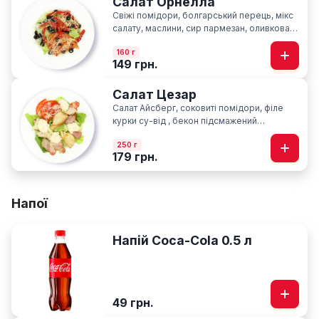
Салат Орнелла
Свіжі помідори, болгарський перець, мікс
салату, маслини, сир пармезан, оливкова
олія
160 г
149 грн.
Салат Цезар
Салат Айсберг, соковиті помідори, філе
курки су-від , бекон підсмажений
слайсами, сир пармезан, фірмовий соус
250 г
Цезар
179 грн.
Напої
Напій Coca-Cola 0.5 л
49 грн.