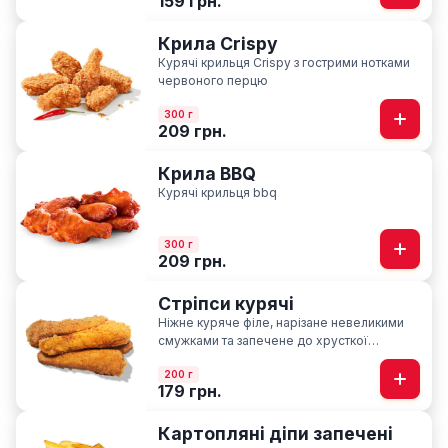
159 грн.
Крила Crispy
Курячі крильця Crispy з гострими нотками
червоного перцю
300 г
209 грн.
Крила BBQ
Курячі крильця bbq
300 г
209 грн.
Стріпси курячі
Ніжне куряче філе, нарізане невеликими
смужками та запечене до хрусткої
скоринки
200 г
179 грн.
Картопляні діпи запечені