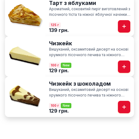
Тарт з яблуками
Ароматний, соковитий пиріг виготовлений з
пісочного тіста та ніжної яблучної начінки із
нотками кориці
125 г
139 грн.
Чизкейк
Вишуканий, оксамитовий десерт на основі
хрумкого пісочного печива та ніжного
вершкового сиру
100 г
New
129 грн.
Чизкейк з шоколадом
Вишуканий, оксамитовий десерт на основі
хрумкого пісочного печива та ніжного
вершкового сиру з нотками шоколаду
100 г
New
129 грн.