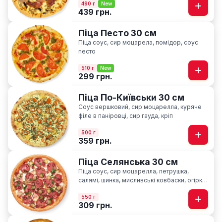
490 г
New
439 грн.
Піца Песто 30 см
Піца соус, сир моцарела, помідор, соус
песто
510 г
New
299 грн.
Піца По-Київськи 30 см
Соус вершковий, сир моцарелла, куряче
філе в паніровці, cир гауда, кріп
500 г
359 грн.
Піца Селянська 30 см
Піца соус, сир моцарелла, петрушка,
салямі, шинка, мисливські ковбаски, огірки
мариновані, часник
550 г
309 грн.