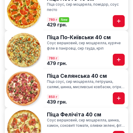
Піца соус, сир моцарела, помідор, соус
песто
780 г
New
429 грн.
Піца По-Київськи 40 см
Соус вершковий, сир моцарелла, куряче
філе в паніровці, cир гауда, кріп
780 г
479 грн.
Піца Селянська 40 см
Піца соус, сир моцарелла, петрушка,
салямі, шинка, мисливські ковбаски, огірки
мариновані, часник
850 г
439 грн.
Піца Фелічіта 40 см
Соус вершковий, сир моцарелла, шинка,
хамон, соковиті томати, оливки зелені, фіта,
сир пармезан