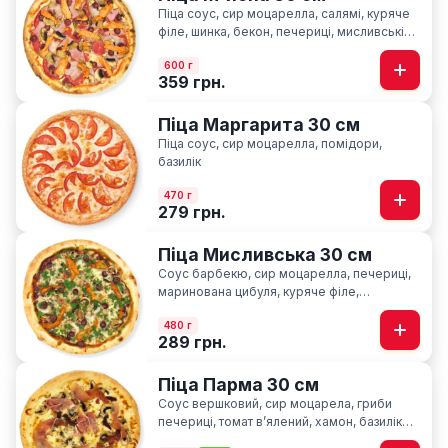
Піца соус, сир моцарелла, салямі, куряче
філе, шинка, бекон, печериці, мисливські
ковбаски
600 г
359 грн.
Піца Маргарита 30 см
Піца соус, сир моцарелла, помідори,
базилік
470 г
279 грн.
Піца Мисливська 30 см
Соус барбекю, сир моцарелла, печериці,
маринована цибуля, куряче філе,
мисливські ковбаски, ароматна петрушка
480 г
289 грн.
Піца Парма 30 см
Соус вершковий, сир моцарела, гриби
печериці, томат вʼялений, хамон, базилік
сушний