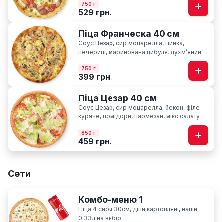
750 г
529 грн.
Піца Франческа 40 см
Соус Цезар, сир моцарелла, шинка,
печериці, маринована цибуля, духмʼяний
кріп
750 г
399 грн.
Піца Цезар 40 см
Соус Цезар, сир моцарелла, бекон, філе
куряче, помідори, пармезан, мікс салату
850 г
459 грн.
Сети
Комбо-меню 1
Піца 4 сири 30см, діпи картопляні, напій
0.33л на вибір