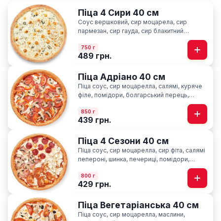
Піца 4 Сири 40 см
Соус вершковий, сир моцарела, сир
пармезан, сир гауда, сир блакитний
“Лазур”, орегано
750 г
489 грн.
Піца Адріано 40 см
Піца соус, сир моцарелла, салямі, куряче
філе, помідори, болгарський перець,
печериці, базилік
850 г
439 грн.
Піца 4 Сезони 40 см
Піца соус, сир моцарелла, cир фіта, салямі
пепероні, шинка, печериці, помідори,
базилік
800 г
429 грн.
Піца Вегетаріанська 40 см
Піца соус, сир моцарелла, маслини,