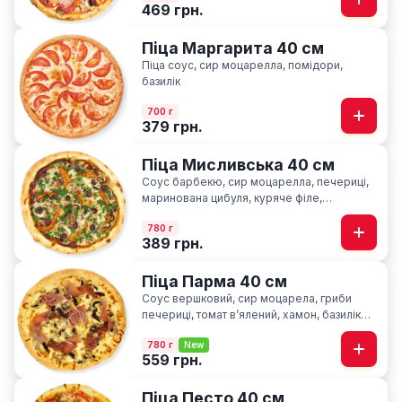
469 грн.
Піца Маргарита 40 см
Піца соус, сир моцарелла, помідори,
базилік
700 г
379 грн.
Піца Мисливська 40 см
Соус барбекю, сир моцарелла, печериці,
маринована цибуля, куряче філе,
мисливські ковбаски, ароматна петрушка
780 г
389 грн.
Піца Парма 40 см
Соус вершковий, сир моцарела, гриби
печериці, томат вʼялений, хамон, базилік
сушний
780 г
New
559 грн.
Піца Песто 40 см