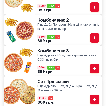
650 г
New
%
389 грн.
Комбо-меню 2
Піца Дабл Пепероні 30см, діпи картопляні,
напій 0.33л на вибір
630 г
New
%
389 грн.
Комбо-меню 3
Піца Адріано 30см, діпи картопляні, напій
0.33л на вибір
700 г
New
%
389 грн.
Сет Три смаки
Піца Адріано 30см, піца 4 Сира 30см, піца
Франческа 30см
1550 г
%
809 грн.