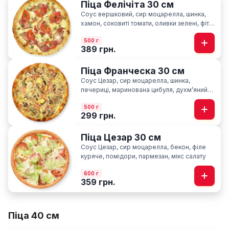
Піца Фелічіта 30 см
Соус вершковий, сир моцарелла, шинка,
хамон, соковиті томати, оливки зелені, фіта,
сир пармезан
500 г
389 грн.
Піца Франческа 30 см
Соус Цезар, сир моцарелла, шинка,
печериці, маринована цибуля, духмʼяний
кріп
500 г
299 грн.
Піца Цезар 30 см
Соус Цезар, сир моцарелла, бекон, філе
куряче, помідори, пармезан, мікс салату
600 г
359 грн.
Піца 40 см