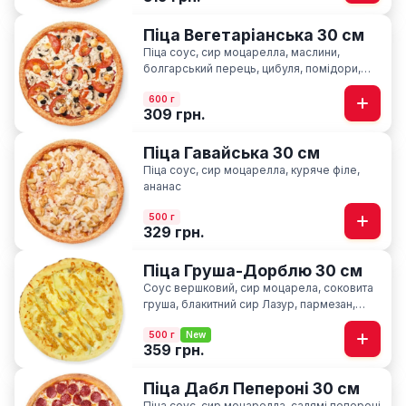
Піца Вегетаріанська 30 см
Піца соус, сир моцарелла, маслини,
болгарський перець, цибуля, помідори,
печериці, сир фіта, базилік
600 г
309 грн.
Піца Гавайська 30 см
Піца соус, сир моцарелла, куряче філе,
ананас
500 г
329 грн.
Піца Груша-Дорблю 30 см
Соус вершковий, сир моцарела, соковита
груша, блакитний сир Лазур, пармезан,
соус медово-гірчичний
500 г
New
359 грн.
Піца Дабл Пепероні 30 см
Піца соус, сир моцарелла, салямі пепероні