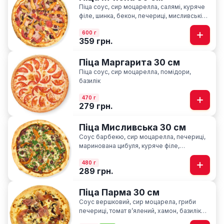
Піца соус, сир моцарелла, салямі, куряче
філе, шинка, бекон, печериці, мисливські
ковбаски
600 г
359 грн.
Піца Маргарита 30 см
Піца соус, сир моцарелла, помідори,
базилік
470 г
279 грн.
Піца Мисливська 30 см
Соус барбекю, сир моцарелла, печериці,
маринована цибуля, куряче філе,
мисливські ковбаски, ароматна петрушка
480 г
289 грн.
Піца Парма 30 см
Соус вершковий, сир моцарела, гриби
печериці, томат вʼялений, хамон, базилік
сушний