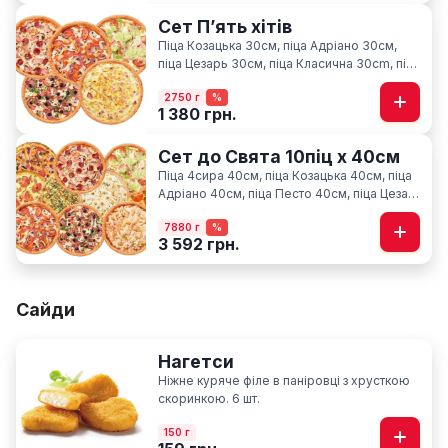
Сет Пʼять хітів
Піца Козацька 30см, піца Адріано 30см,
піца Цезарь 30см, піца Класична 30cm, піца
Карбонара 30см
2750 г
%
1 380 грн.
Сет до Свята 10піц х 40см
Піца 4сира 40см, піца Козацька 40см, піца
Адріано 40см, піца Песто 40см, піца Цезар
40см, піца Гавайська 40см, піца Фелічіта
7880 г
%
40см, піца Класична 40см, піца М'ясна
3 592 грн.
40см, піца По-Київськи 40см
Сайди
Нагетси
Ніжне куряче філе в паніровці з хрусткою
скоринкою. 6 шт.
150 г