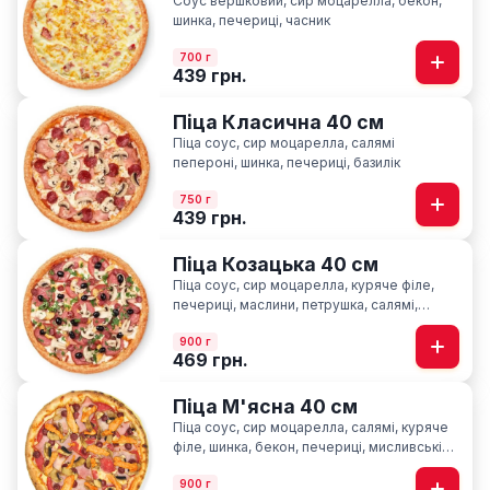
Соус вершковий, сир моцарелла, бекон,
шинка, печериці, часник
700 г
439 грн.
Піца Класична 40 см
Піца соус, сир моцарелла, салямі
пепероні, шинка, печериці, базилік
750 г
439 грн.
Піца Козацька 40 см
Піца соус, сир моцарелла, куряче філе,
печериці, маслини, петрушка, салямі,
шинка, мисливські ковбаски
900 г
469 грн.
Піца М'ясна 40 см
Піца соус, сир моцарелла, салямі, куряче
філе, шинка, бекон, печериці, мисливські
ковбаски
900 г