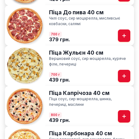
Піца До пива 40 см
Чилі соус, сир моцарелла, мисливські
ковбаски, салямі
700 г
379 грн.
Піца Жульєн 40 см
Вершковий соус, сир моцарелла, куряче
філе, печериці
700 г
439 грн.
Піца Капрічоза 40 см
Піца соус, сир моцарелла, шинка,
печериці, маслини
800 г
439 грн.
Піца Карбонара 40 см