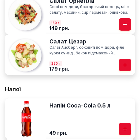
Салат Орнелла
Свіжі помідори, болгарський перець, мікс
салату, маслини, сир пармезан, оливкова
олія
160 г
149 грн.
Салат Цезар
Салат Айсберг, соковиті помідори, філе
курки су-від , бекон підсмажений
слайсами, сир пармезан, фірмовий соус
250 г
Цезар
179 грн.
Напої
Напій Coca-Cola 0.5 л
49 грн.