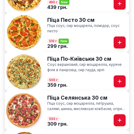
490 г
New
439 грн.
Піца Песто 30 см
Піца соус, сир моцарела, помідор, соус
песто
510 г
New
299 грн.
Піца По-Київськи 30 см
Соус вершковий, сир моцарелла, куряче
філе в паніровці, cир гауда, кріп
500 г
359 грн.
Піца Селянська 30 см
Піца соус, сир моцарелла, петрушка,
салямі, шинка, мисливські ковбаски, огірки
мариновані, часник
550 г
309 грн.