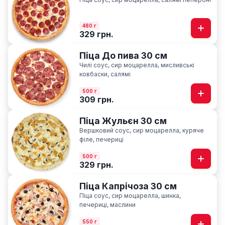
480 г
329 грн.
Піца До пива 30 см
Чилі соус, сир моцарелла, мисливські
ковбаски, салямі
500 г
309 грн.
Піца Жульєн 30 см
Вершковий соус, сир моцарелла, куряче
філе, печериці
500 г
329 грн.
Піца Капрічоза 30 см
Піца соус, сир моцарелла, шинка,
печериці, маслини
550 г