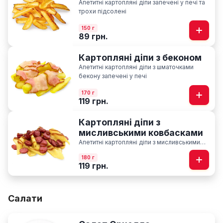
Апетитні картопляні діпи запечені у печі та
трохи підсолені
150 г
89 грн.
Картопляні діпи з беконом
Апетитні картопляні діпи з шматочками
бекону запечені у печі
170 г
119 грн.
Картопляні діпи з
мисливськими ковбасками
Апетитні картопляні діпи з мисливськими
ковбасками запечені у печі із соусом BBQ
180 г
119 грн.
Салати