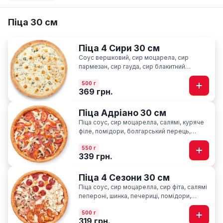
Піца 30 см
Піца 4 Сири 30 см
Соус вершковий, сир моцарела, сир
пармезан, сир гауда, сир блакитний
“Лазур”, орегано
500 г
369 грн.
Піца Адріано 30 см
Піца соус, сир моцарелла, салямі, куряче
філе, помідори, болгарський перець,
печериці, базилік
550 г
339 грн.
Піца 4 Сезони 30 см
Піца соус, сир моцарелла, cир фіта, салямі
пепероні, шинка, печериці, помідори,
базилік
500 г
319 грн.