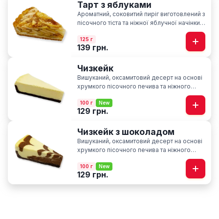
Тарт з яблуками
Ароматний, соковитий пиріг виготовлений з
пісочного тіста та ніжної яблучної начінки із
нотками кориці
125 г
139 грн.
Чизкейк
Вишуканий, оксамитовий десерт на основі
хрумкого пісочного печива та ніжного
вершкового сиру
100 г
New
129 грн.
Чизкейк з шоколадом
Вишуканий, оксамитовий десерт на основі
хрумкого пісочного печива та ніжного
вершкового сиру з нотками шоколаду
100 г
New
129 грн.