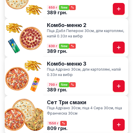
650 г
New
%
389 грн.
Комбо-меню 2
Піца Дабл Пепероні 30см, діпи картопляні,
напій 0.33л на вибір
630 г
New
%
389 грн.
Комбо-меню 3
Піца Адріано 30см, діпи картопляні, напій
0.33л на вибір
700 г
New
%
389 грн.
Сет Три смаки
Піца Адріано 30см, піца 4 Сира 30см, піца
Франческа 30см
1550 г
%
809 грн.