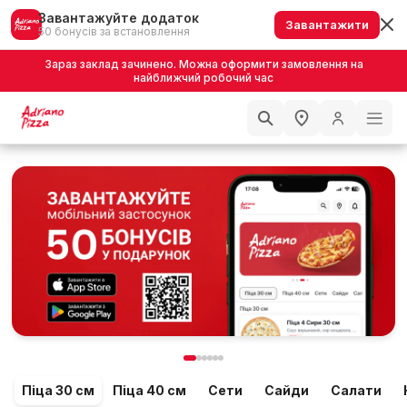
Завантажуйте додаток
Завантажити
50 бонусів за встановлення
Зараз заклад зачинено. Можна оформити замовлення на
найближчий робочий час
Піца 30 см
Піца 40 см
Сети
Сайди
Салати