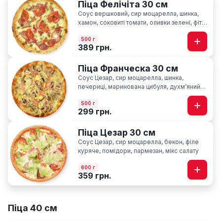
Піца Фелічіта 30 см
Соус вершковий, сир моцарелла, шинка,
хамон, соковиті томати, оливки зелені, фіта,
сир пармезан
500 г
389 грн.
Піца Франческа 30 см
Соус Цезар, сир моцарелла, шинка,
печериці, маринована цибуля, духмʼяний
кріп
500 г
299 грн.
Піца Цезар 30 см
Соус Цезар, сир моцарелла, бекон, філе
куряче, помідори, пармезан, мікс салату
600 г
359 грн.
Піца 40 см