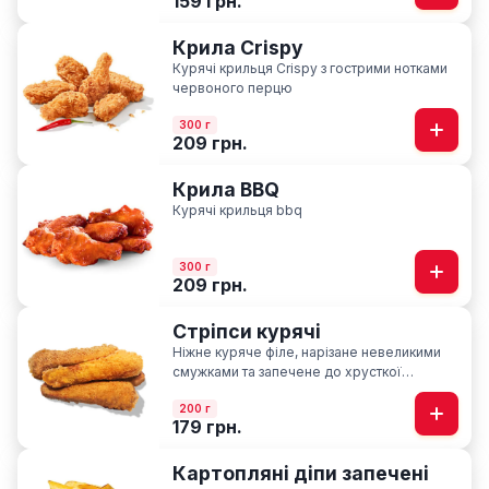
159 грн.
Крила Crispy
Курячі крильця Crispy з гострими нотками
червоного перцю
300 г
209 грн.
Крила BBQ
Курячі крильця bbq
300 г
209 грн.
Стріпси курячі
Ніжне куряче філе, нарізане невеликими
смужками та запечене до хрусткої
скоринки
200 г
179 грн.
Картопляні діпи запечені