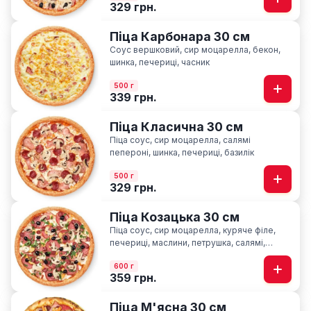
329 грн.
Піца Карбонара 30 см
Соус вершковий, сир моцарелла, бекон,
шинка, печериці, часник
500 г
339 грн.
Піца Класична 30 см
Піца соус, сир моцарелла, салямі
пепероні, шинка, печериці, базилік
500 г
329 грн.
Піца Козацька 30 см
Піца соус, сир моцарелла, куряче філе,
печериці, маслини, петрушка, салямі,
шинка, мисливські ковбаски
600 г
359 грн.
Піца М'ясна 30 см