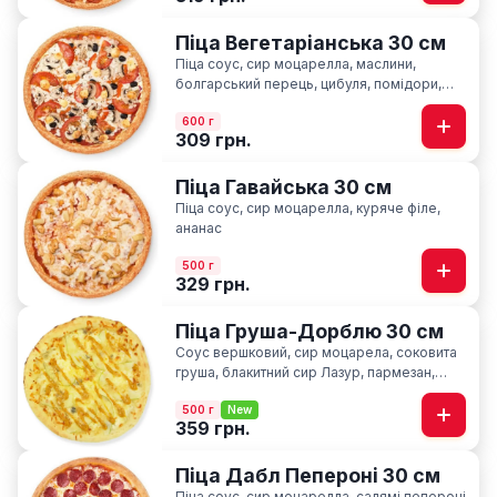
Піца Вегетаріанська 30 см
Піца соус, сир моцарелла, маслини,
болгарський перець, цибуля, помідори,
печериці, сир фіта, базилік
600 г
309 грн.
Піца Гавайська 30 см
Піца соус, сир моцарелла, куряче філе,
ананас
500 г
329 грн.
Піца Груша-Дорблю 30 см
Соус вершковий, сир моцарела, соковита
груша, блакитний сир Лазур, пармезан,
соус медово-гірчичний
500 г
New
359 грн.
Піца Дабл Пепероні 30 см
Піца соус, сир моцарелла, салямі пепероні