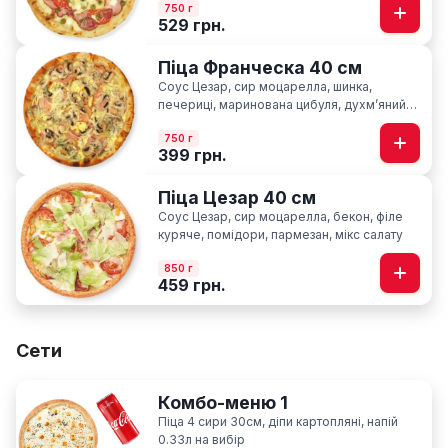
750 г
529 грн.
Піца Франческа 40 см
Соус Цезар, сир моцарелла, шинка,
печериці, маринована цибуля, духмʼяний
кріп
750 г
399 грн.
Піца Цезар 40 см
Соус Цезар, сир моцарелла, бекон, філе
куряче, помідори, пармезан, мікс салату
850 г
459 грн.
Сети
Комбо-меню 1
Піца 4 сири 30см, діпи картопляні, напій
0.33л на вибір