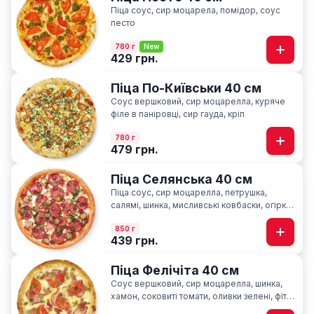
Піца соус, сир моцарела, помідор, соус
песто
780 г
New
429 грн.
Піца По-Київськи 40 см
Соус вершковий, сир моцарелла, куряче
філе в паніровці, cир гауда, кріп
780 г
479 грн.
Піца Селянська 40 см
Піца соус, сир моцарелла, петрушка,
салямі, шинка, мисливські ковбаски, огірки
мариновані, часник
850 г
439 грн.
Піца Фелічіта 40 см
Соус вершковий, сир моцарелла, шинка,
хамон, соковиті томати, оливки зелені, фіта,
сир пармезан