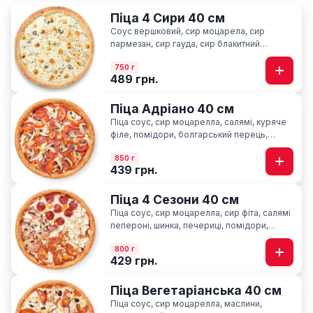
Піца 4 Сири 40 см
Соус вершковий, сир моцарела, сир
пармезан, сир гауда, сир блакитний
“Лазур”, орегано
750 г
489 грн.
Піца Адріано 40 см
Піца соус, сир моцарелла, салямі, куряче
філе, помідори, болгарський перець,
печериці, базилік
850 г
439 грн.
Піца 4 Сезони 40 см
Піца соус, сир моцарелла, cир фіта, салямі
пепероні, шинка, печериці, помідори,
базилік
800 г
429 грн.
Піца Вегетаріанська 40 см
Піца соус, сир моцарелла, маслини,