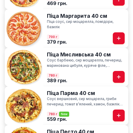
469 грн.
Піца Маргарита 40 см
Піца соус, сир моцарелла, помідори,
базилік
700 г
379 грн.
Піца Мисливська 40 см
Соус барбекю, сир моцарелла, печериці,
маринована цибуля, куряче філе,
мисливські ковбаски, ароматна петрушка
780 г
389 грн.
Піца Парма 40 см
Соус вершковий, сир моцарела, гриби
печериці, томат вʼялений, хамон, базилік
сушний
780 г
New
559 грн.
Піца Песто 40 см