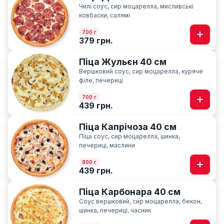
Чилі соус, сир моцарелла, мисливські
ковбаски, салямі
700 г
379 грн.
Піца Жульєн 40 см
Вершковий соус, сир моцарелла, куряче
філе, печериці
700 г
439 грн.
Піца Капрічоза 40 см
Піца соус, сир моцарелла, шинка,
печериці, маслини
800 г
439 грн.
Піца Карбонара 40 см
Соус вершковий, сир моцарелла, бекон,
шинка, печериці, часник