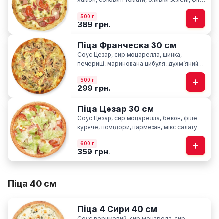
сир пармезан
500 г
389 грн.
Піца Франческа 30 см
Соус Цезар, сир моцарелла, шинка,
печериці, маринована цибуля, духмʼяний
кріп
500 г
299 грн.
Піца Цезар 30 см
Соус Цезар, сир моцарелла, бекон, філе
куряче, помідори, пармезан, мікс салату
600 г
359 грн.
Піца 40 см
Піца 4 Сири 40 см
Соус вершковий, сир моцарела, сир