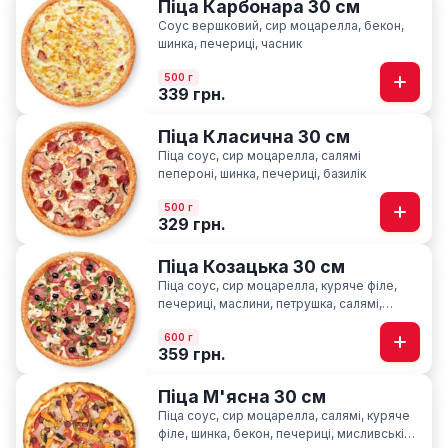
Піца Карбонара 30 см
Соус вершковий, сир моцарелла, бекон,
шинка, печериці, часник
500 г
339 грн.
Піца Класична 30 см
Піца соус, сир моцарелла, салямі
пепероні, шинка, печериці, базилік
500 г
329 грн.
Піца Козацька 30 см
Піца соус, сир моцарелла, куряче філе,
печериці, маслини, петрушка, салямі,
шинка, мисливські ковбаски
600 г
359 грн.
Піца М'ясна 30 см
Піца соус, сир моцарелла, салямі, куряче
філе, шинка, бекон, печериці, мисливські