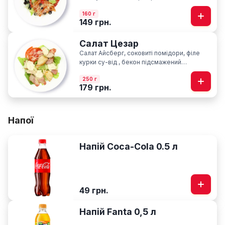
олія
160 г
149 грн.
Салат Цезар
Салат Айсберг, соковиті помідори, філе
курки су-від , бекон підсмажений
слайсами, сир пармезан, фірмовий соус
250 г
Цезар
179 грн.
Напої
Напій Coca-Cola 0.5 л
49 грн.
Напій Fanta 0,5 л