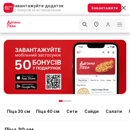
Завантажуйте додаток
Завантажити
50 бонусів за встановлення
Піца 30 см
Піца 40 см
Сети
Сайди
Салати
Піца 30 см