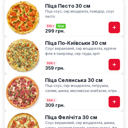
Піца Песто 30 см
Піца соус, сир моцарела, помідор, соус
песто
510 г
New
299 грн.
Піца По-Київськи 30 см
Соус вершковий, сир моцарелла, куряче
філе в паніровці, cир гауда, кріп
500 г
359 грн.
Піца Селянська 30 см
Піца соус, сир моцарелла, петрушка,
салямі, шинка, мисливські ковбаски, огірки
мариновані, часник
550 г
309 грн.
Піца Фелічіта 30 см
Соус вершковий, сир моцарелла, шинка,
хамон, соковиті томати, оливки зелені, фіта,