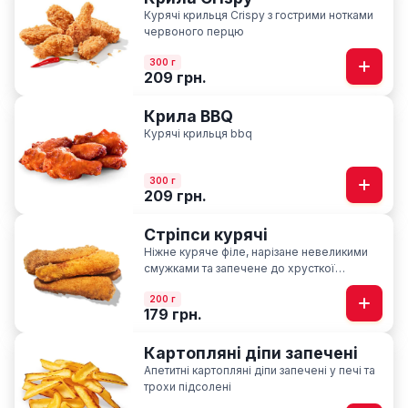
Курячі крильця Crispy з гострими нотками
червоного перцю
300 г
209 грн.
Крила BBQ
Курячі крильця bbq
300 г
209 грн.
Стріпси курячі
Ніжне куряче філе, нарізане невеликими
смужками та запечене до хрусткої
скоринки
200 г
179 грн.
Картопляні діпи запечені
Апетитні картопляні діпи запечені у печі та
трохи підсолені