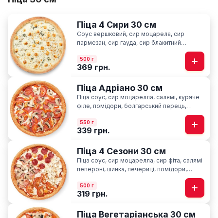
Піца 4 Сири 30 см
Соус вершковий, сир моцарела, сир
пармезан, сир гауда, сир блакитний
“Лазур”, орегано
500 г
369 грн.
Піца Адріано 30 см
Піца соус, сир моцарелла, салямі, куряче
філе, помідори, болгарський перець,
печериці, базилік
550 г
339 грн.
Піца 4 Сезони 30 см
Піца соус, сир моцарелла, cир фіта, салямі
пепероні, шинка, печериці, помідори,
базилік
500 г
319 грн.
Піца Вегетаріанська 30 см