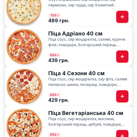
пармезан, сир гауда, сир блакитний
“Лазур”, орегано
750 г
489 грн.
Піца Адріано 40 см
Піца соус, сир моцарелла, салямі, куряче
філе, помідори, болгарський перець,
печериці, базилік
850 г
439 грн.
Піца 4 Сезони 40 см
Піца соус, сир моцарелла, cир фіта, салямі
пепероні, шинка, печериці, помідори,
базилік
800 г
429 грн.
Піца Вегетаріанська 40 см
Піца соус, сир моцарелла, маслини,
болгарський перець, цибуля, помідори,
печериці, сир фіта, базилік
850 г