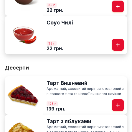
35 г
22 грн.
Соус Чилі
35 г
22 грн.
Десерти
Тарт Вишневий
Ароматний, соковитий пиріг виготовлений з
пісочного тіста та ніжної вишневої начінки
125 г
139 грн.
Тарт з яблуками
Ароматний, соковитий пиріг виготовлений з