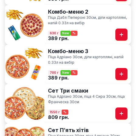
Комбо-меню 2
Піца Дабл Пепероні 30см, діпи картопляні,
напій 0.33л на вибір
630 г
New
%
389 грн.
Комбо-меню 3
Піца Адріано 30см, діпи картопляні, напій
0.33л на вибір
700 г
New
%
389 грн.
Сет Три смаки
Піца Адріано 30см, піца 4 Сира 30см, піца
Франческа 30см
1550 г
%
809 грн.
Сет Пʼять хітів
Піца Козацька 30см, піца Адріано 30см,