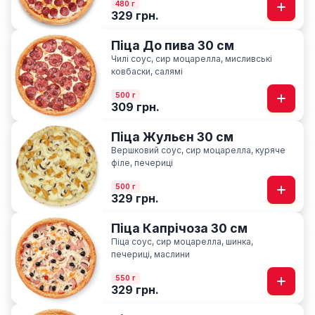
480 г
329 грн.
Піца До пива 30 см
Чилі соус, сир моцарелла, мисливські
ковбаски, салямі
500 г
309 грн.
Піца Жульєн 30 см
Вершковий соус, сир моцарелла, куряче
філе, печериці
500 г
329 грн.
Піца Капрічоза 30 см
Піца соус, сир моцарелла, шинка,
печериці, маслини
550 г
329 грн.