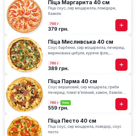
Піца Маргарита 40 см
Піца соус, сир моцарелла, помідори,
базилік
700 г
379 грн.
Піца Мисливська 40 см
Соус барбекю, сир моцарелла, печериці,
маринована цибуля, куряче філе,
мисливські ковбаски, ароматна петрушка
780 г
389 грн.
Піца Парма 40 см
Соус вершковий, сир моцарела, гриби
печериці, томат вʼялений, хамон, базилік
сушний
780 г
New
559 грн.
Піца Песто 40 см
Піца соус, сир моцарела, помідор, соус
песто