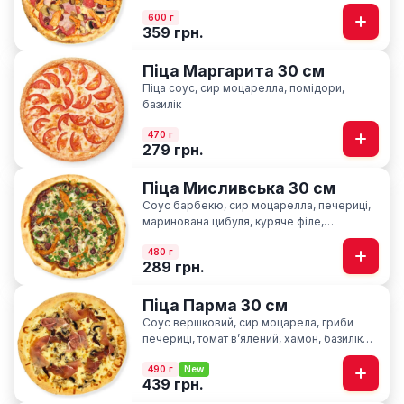
ковбаски
600 г
359 грн.
Піца Маргарита 30 см
Піца соус, сир моцарелла, помідори,
базилік
470 г
279 грн.
Піца Мисливська 30 см
Соус барбекю, сир моцарелла, печериці,
маринована цибуля, куряче філе,
мисливські ковбаски, ароматна петрушка
480 г
289 грн.
Піца Парма 30 см
Соус вершковий, сир моцарела, гриби
печериці, томат вʼялений, хамон, базилік
сушний
490 г
New
439 грн.