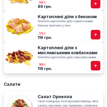
150 г
89 грн.
Картопляні діпи з беконом
Апетитні картопляні діпи з шматочками
бекону запечені у печі
170 г
119 грн.
Картопляні діпи з
мисливськими ковбасками
Апетитні картопляні діпи з мисливськими
ковбасками запечені у печі із соусом BBQ
180 г
119 грн.
Салати
Салат Орнелла
Свіжі помідори, болгарський перець, мікс
салату, маслини, сир пармезан, оливкова