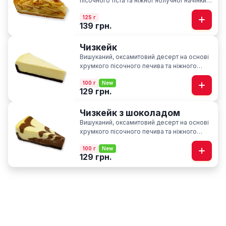
пісочного тіста та ніжної яблучної начінки із
нотками кориці
125 г
139 грн.
Чизкейк
Вишуканий, оксамитовий десерт на основі
хрумкого пісочного печива та ніжного
вершкового сиру
100 г
New
129 грн.
Чизкейк з шоколадом
Вишуканий, оксамитовий десерт на основі
хрумкого пісочного печива та ніжного
вершкового сиру з нотками шоколаду
100 г
New
129 грн.