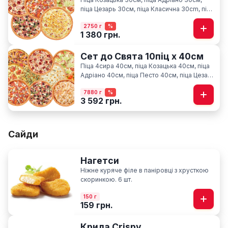
піца Цезарь 30см, піца Класична 30cm, піца
Карбонара 30см
2750 г
%
1 380 грн.
Сет до Свята 10піц х 40см
Піца 4сира 40см, піца Козацька 40см, піца
Адріано 40см, піца Песто 40см, піца Цезар
40см, піца Гавайська 40см, піца Фелічіта
7880 г
%
40см, піца Класична 40см, піца М'ясна
3 592 грн.
40см, піца По-Київськи 40см
Сайди
Нагетси
Ніжне куряче філе в паніровці з хрусткою
скоринкою. 6 шт.
150 г
159 грн.
Крила Crispy