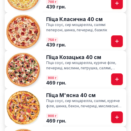
700 г
439 грн.
Піца Класична 40 см
Піца соус, сир моцарелла, салямі
пепероні, шинка, печериці, базилік
750 г
439 грн.
Піца Козацька 40 см
Піца соус, сир моцарелла, куряче філе,
печериці, маслини, петрушка, салямі,
шинка, мисливські ковбаски
900 г
469 грн.
Піца М'ясна 40 см
Піца соус, сир моцарелла, салямі, куряче
філе, шинка, бекон, печериці, мисливські
ковбаски
900 г
469 грн.