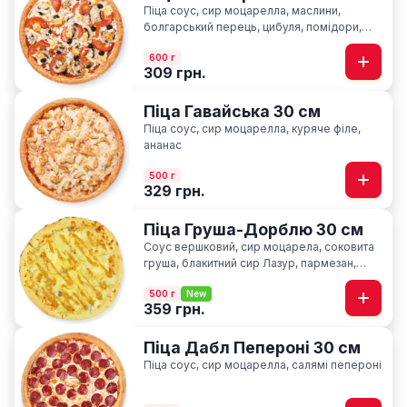
Піца соус, сир моцарелла, маслини,
болгарський перець, цибуля, помідори,
печериці, сир фіта, базилік
600 г
309 грн.
Піца Гавайська 30 см
Піца соус, сир моцарелла, куряче філе,
ананас
500 г
329 грн.
Піца Груша-Дорблю 30 см
Соус вершковий, сир моцарела, соковита
груша, блакитний сир Лазур, пармезан,
соус медово-гірчичний
500 г
New
359 грн.
Піца Дабл Пепероні 30 см
Піца соус, сир моцарелла, салямі пепероні