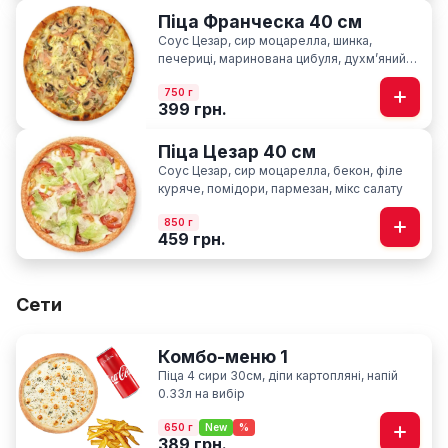
Піца Франческа 40 см
Соус Цезар, сир моцарелла, шинка,
печериці, маринована цибуля, духмʼяний
кріп
750 г
399 грн.
Піца Цезар 40 см
Соус Цезар, сир моцарелла, бекон, філе
куряче, помідори, пармезан, мікс салату
850 г
459 грн.
Сети
Комбо-меню 1
Піца 4 сири 30см, діпи картопляні, напій
0.33л на вибір
650 г
New
%
389 грн.